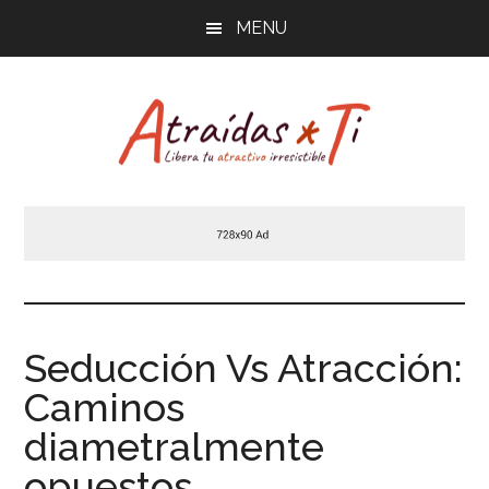
Saltar
MENU
al
contenido
principal
Atraídas
Libera
tu
por
atractivo
masculino
ti
irresistible
Seducción Vs Atracción:
Caminos
diametralmente
opuestos