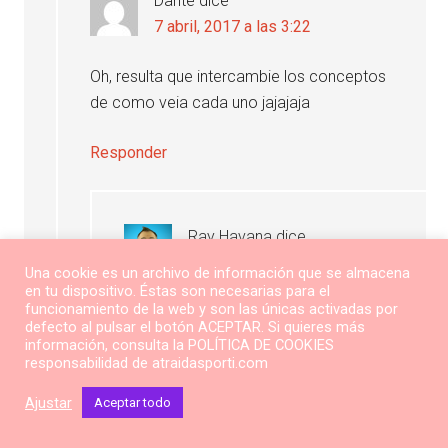
Dante
dice
7 abril, 2017 a las 3:22
Oh, resulta que intercambie los conceptos
de como veia cada uno jajajaja
Responder
Ray Havana
dice
7 abril, 2017 a las 9:45
Una cookie es un archivo de información que se almacena
en tu dispositivo. Éstas son necesarias para el
funcionamiento de la web y son las únicas activadas por
defecto al pulsar el botón ACEPTAR. Si quieres más
información, consulta la POLÍTICA DE COOKIES
Responder
responsabilidad de atraidasporti.com
Ajustar
Aceptar todo