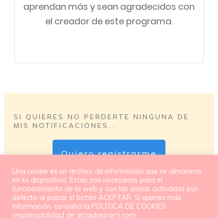
aprendan más y sean agradecidos con
el creador de este programa.
SI QUIERES NO PERDERTE NINGUNA DE
MIS NOTIFICACIONES...
Quiero registrarme
Una cookie es un archivo de información que se almacena
en tu dispositivo. Éstas son necesarias para el
funcionamiento de la web y son las únicas activadas por
defecto al pulsar el botón ACEPTAR. Si quieres más
información, consulta la POLÍTICA DE COOKIES
responsabilidad de atraidasporti.com