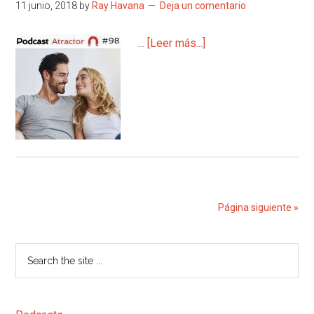
11 junio, 2018
by
Ray Havana
Deja un comentario
acerca
…
[Leer más...]
de
#98
Relaciones
de
pareja
exitosas
Página siguiente »
Barra
Search
the
lateral
site
principal
...