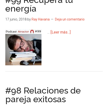
energía
17 junio, 2018
by
Ray Havana
Deja un comentario
acerca
…
[Leer más...]
de
#99
Recupera
tu
energía
#98 Relaciones de
pareja exitosas