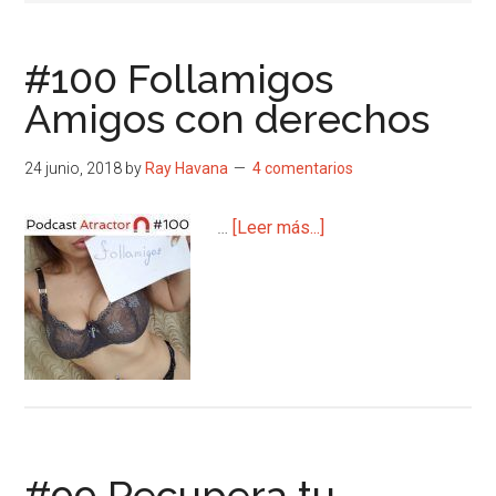
#100 Follamigos
Amigos con derechos
24 junio, 2018
by
Ray Havana
4 comentarios
acerca
…
[Leer más...]
de
#100
Follamigos
Amigos
con
derechos
#99 Recupera tu