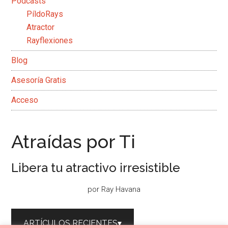
Podcasts
PíldoRays
Atractor
Rayflexiones
Blog
Asesoría Gratis
Acceso
Atraí­das por Ti
Libera tu atractivo irresistible
por Ray Havana
ARTÍCULOS RECIENTES▾