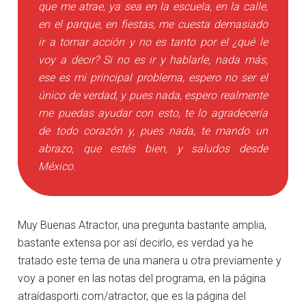
que me atrae, ya sea en la escuela, en la calle,
en el parque, en fiestas, me cuesta demasiado
ir a tomar acción y no es tanto por el ¿qué le
voy a decir? Si no es ir y hablarle, nada más,
ese es mi principal problema, espero no ser el
único de verdad, y pues nada, espero realmente
me puedas ayudar con esto, te lo agradecería
de todo corazón y, pues nada, te mando un
abrazo, que estés bien, y saludos desde
México.
Muy Buenas Atractor, una pregunta bastante amplia,
bastante extensa por así decirlo, es verdad ya he
tratado este tema de una manera u otra previamente y
voy a poner en las notas del programa, en la página
atraídasporti.com/atractor, que es la página del