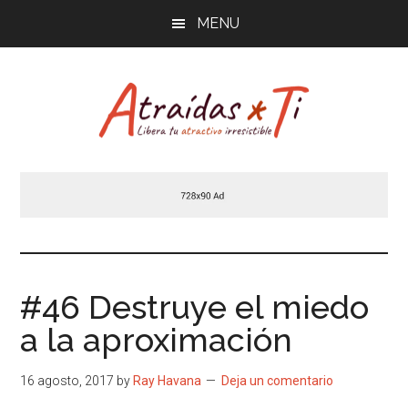
Saltar
MENU
al
contenido
principal
Atraídas
Libera
tu
por
atractivo
masculino
ti
irresistible
#46 Destruye el miedo
a la aproximación
16 agosto, 2017
by
Ray Havana
Deja un comentario