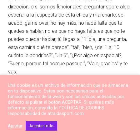
dirección, o si somos funcionales, preguntar sobre algo,
esperar a la respuesta de esta chica y marcharte, se
acabó, game over, no hay más, no hace falta que te
quedes a hablar, no es que no haga falta es que no te
puedes quedar hablar, tú llegas allí “Hola, una pregunta,
esta camina qué te parece”, “tal”, “bien, ¿del 1 al 10
cuánto le pondrías?”, “Un 6”, “¿Por algo en especial?,
“Bueno, porque tal porque pascual”, “Vale, gracias” y te
vas.
Una cookie es un archivo de información que se almacena
Es decir, hablamos de 10 a 15 segundos de interacción,
en tu dispositivo. Éstas son necesarias para el
no más, y bueno, si te sientes a gusto y quieres hablar
funcionamiento de la web y son las únicas activadas por
defecto al pulsar el botón ACEPTAR. Si quieres más
más ¡No puedes! Te tienes que ir a hacerlo más veces,
información, consulta la POLÍTICA DE COOKIES
tienes que hacerlo muchas más veces.
responsabilidad de atraidasporti.com
Ajustar
Aceptar todo
Puede ser que llegue un momento, muy probablemente
y si estás tan como dices, me digas “sí, yo puedo hacer