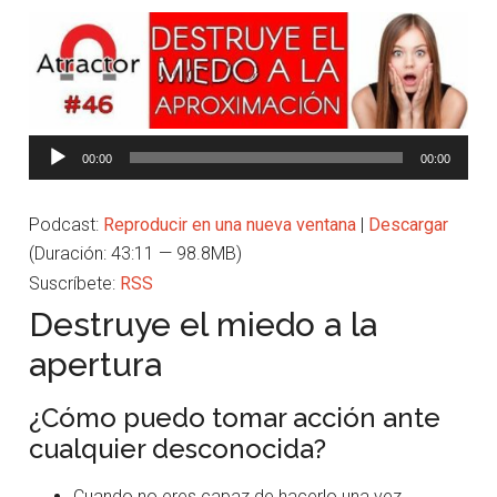
Reproductor
00:00
00:00
de
audio
Podcast:
Reproducir en una nueva ventana
|
Descargar
(Duración: 43:11 — 98.8MB)
Suscríbete:
RSS
Destruye el miedo a la
apertura
¿Cómo puedo tomar acción ante
cualquier desconocida?
Cuando no eres capaz de hacerlo una vez,