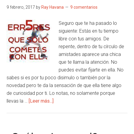
mujer
9 febrero, 2017
by
Ray Havana
9 comentarios
(especialmente
si
Seguro que te ha pasado lo
no
siguiente: Estás en tu tiempo
te
libre con tus amigos. De
atreves)
repente, dentro de tu círculo de
amistades aparece una chica
que te llama la atención. No
puedes evitar fijarte en ella. No
sabes si es por tu poco disimulo o también por la
novedad pero te da la sensación de que ella tiene algo
de curiosidad por ti. Lo notas, no solamente porque
acerca
llevas la …
[Leer más...]
de
5
errores
que