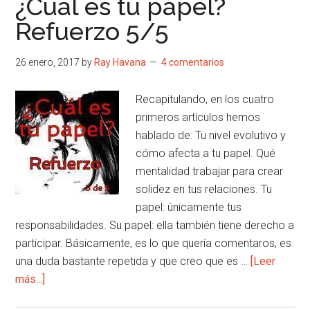
¿Cuál es tu papel?
cometes
Refuerzo 5/5
sólo
con
26 enero, 2017
by
Ray Havana
4 comentarios
ella
(y
Recapitulando, en los cuatro
cómo
primeros artículos hemos
evitarlos)
hablado de: Tu nivel evolutivo y
cómo afecta a tu papel. Qué
mentalidad trabajar para crear
solidez en tus relaciones. Tu
papel: únicamente tus
responsabilidades. Su papel: ella también tiene derecho a
participar. Básicamente, es lo que quería comentaros, es
una duda bastante repetida y que creo que es …
[Leer
acerca
más...]
de