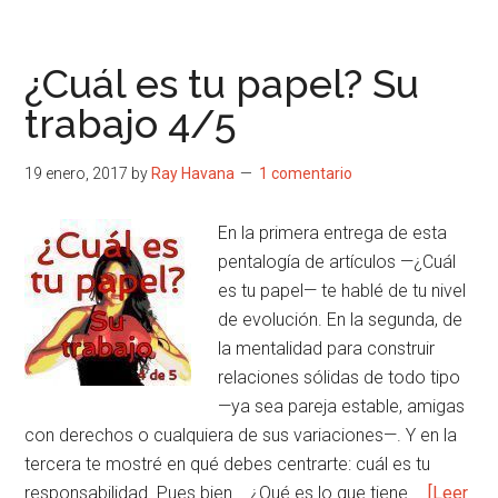
¿Cuál
es
tu
¿Cuál es tu papel? Su
papel?
trabajo 4/5
Refuerzo
5/5
19 enero, 2017
by
Ray Havana
1 comentario
En la primera entrega de esta
pentalogía de artículos —¿Cuál
es tu papel— te hablé de tu nivel
de evolución. En la segunda, de
la mentalidad para construir
relaciones sólidas de todo tipo
—ya sea pareja estable, amigas
con derechos o cualquiera de sus variaciones—. Y en la
tercera te mostré en qué debes centrarte: cuál es tu
responsabilidad. Pues bien... ¿Qué es lo que tiene …
[Leer