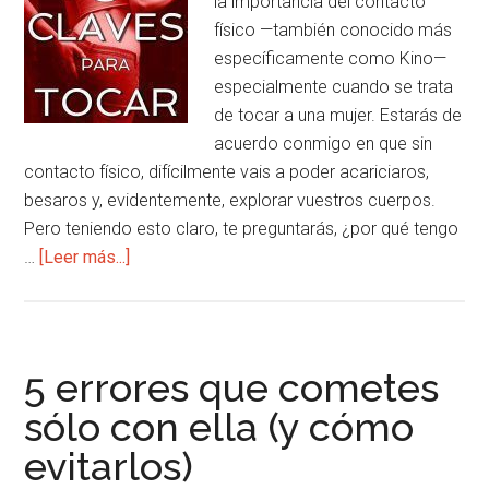
la importancia del contacto
el
físico —también conocido más
primer
específicamente como Kino—
paso
especialmente cuando se trata
de tocar a una mujer. Estarás de
acuerdo conmigo en que sin
contacto físico, difícilmente vais a poder acariciaros,
besaros y, evidentemente, explorar vuestros cuerpos.
Pero teniendo esto claro, te preguntarás, ¿por qué tengo
acerca
…
[Leer más...]
de
5
claves
para
5 errores que cometes
tocar
sólo con ella (y cómo
correctamente
evitarlos)
a
una