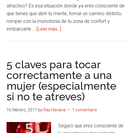
atractivo? Es esa situación donde ya eres consciente de
que tienes que abrir tu mente, tomar un camino distinto,
romper con la monotonía de tu zona de confort y
acerca
embarcarte …
[Leer más...]
de
8
Claves
para
5 claves para tocar
liberar
correctamente a una
tu
mujer (especialmente
atractivo
especialmente
si no te atreves)
si
aún
16 febrero, 2017
by
Ray Havana
1 comentario
no
has
Seguro que eres consciente de
dado