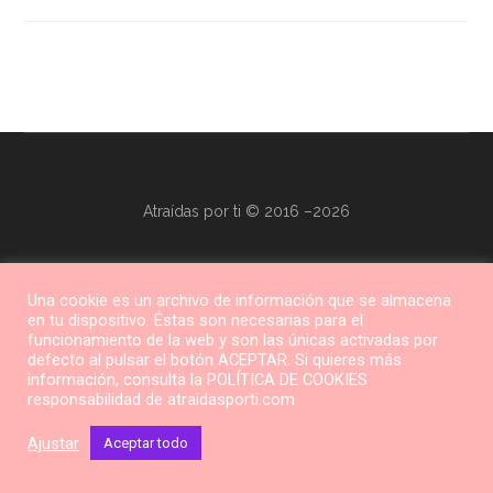
Atraídas por ti © 2016 –2026
Una cookie es un archivo de información que se almacena
en tu dispositivo. Éstas son necesarias para el
funcionamiento de la web y son las únicas activadas por
defecto al pulsar el botón ACEPTAR. Si quieres más
información, consulta la POLÍTICA DE COOKIES
responsabilidad de atraidasporti.com
Ajustar
Aceptar todo