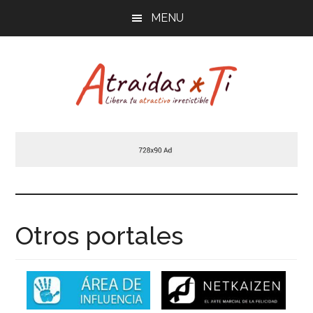
Saltar
MENU
al
contenido
principal
Atraídas
Libera
tu
por
atractivo
masculino
ti
irresistible
Otros portales