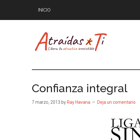
Saltar
INICIO
al
contenido
principal
Atraídas
Libera
tu
por
atractivo
Confianza integral
masculino
ti
irresistible
7 marzo, 2013
by
Ray Havana
Deja un comentario