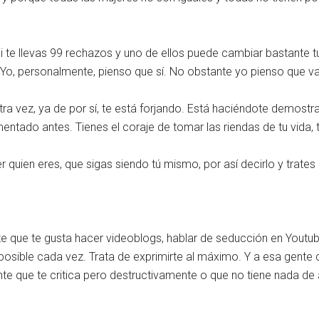
i te llevas 99 rechazos y uno de ellos puede cambiar bastante 
? Yo, personalmente, pienso que sí. No obstante yo pienso que 
y otra vez, ya de por sí, te está forjando. Está haciéndote demos
tado antes. Tienes el coraje de tomar las riendas de tu vida, tú 
 quien eres, que sigas siendo tú mismo, por así decirlo y trates
uerte que te gusta hacer videoblogs, hablar de seducción en Youtu
posible cada vez. Trata de exprimirte al máximo. Y a esa gente 
te que te critica pero destructivamente o que no tiene nada de 