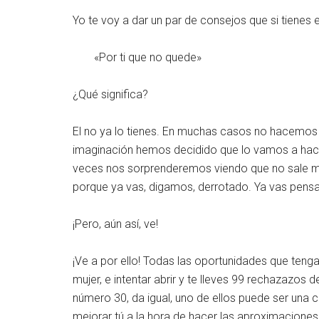
Yo te voy a dar un par de consejos que si tienes 
«Por ti que no quede»
¿Qué significa?
El no ya lo tienes. En muchas casos no hacemos
imaginación hemos decidido que lo vamos a hacer
veces nos sorprenderemos viendo que no sale mal
porque ya vas, digamos, derrotado. Ya vas pensa
¡Pero, aún así, ve!
¡Ve a por ello! Todas las oportunidades que ten
mujer, e intentar abrir y te lleves 99 rechazazo
número 30, da igual, uno de ellos puede ser una c
mejorar tú a la hora de hacer las aproximacione