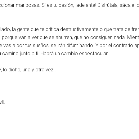
ionar mariposas. Si es tu pasión, ¡adelante! Disfrútala, sácale l
ado, la gente que te critica destructivamente o que trata de fren
porque van a ver que se aburren, que no consiguen nada. Mient
 vas a por tus sueños, se irán difuminando. Y por el contrario a
su camino junto a ti. Habrá un cambio espectacular.
 lo dicho, una y otra vez…
!!!