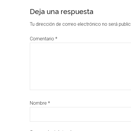
Interacciones
Deja una respuesta
con
Tu dirección de correo electrónico no será publi
los
Comentario
*
lectores
Nombre
*