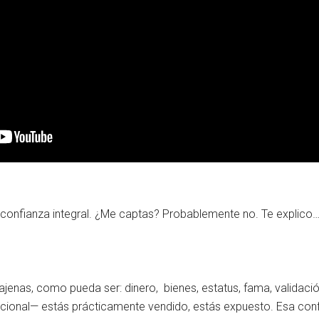
la confianza integral. ¿Me captas? Probablemente no. Te explico
jenas, como pueda ser: dinero, bienes, estatus, fama, validaci
acional— estás prácticamente vendido, estás expuesto. Esa conf