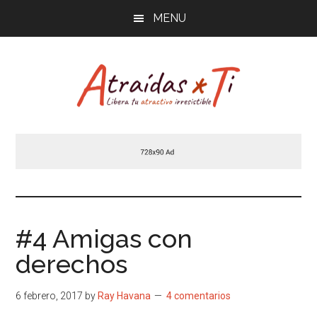
Saltar
Saltar
MENU
al
a
contenido
la
principal
barra
lateral
principal
Atraídas
Libera
tu
por
atractivo
masculino
ti
irresistible
#4 Amigas con
derechos
6 febrero, 2017
by
Ray Havana
4 comentarios