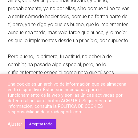
antes, va a ser un poco más forzado, y bueno,
probablemente, ya no por ellas, sino porque tú no te vas
a sentir cómodo haciéndolo, porque no forma parte de
ti, pero, ya te digo yo que es bueno, que lo implementes
aunque sea tarde, más vale tarde que nunca, y lo mejor
es que lo implementes desde un principio, por supuesto.
Pero bueno, lo primero, tu actitud, no debería de
cambiar, ha pasado algo especial, pero, no lo
suficientemente especial como para que tú seas
distinto, porque, entre otras cosas, no es tan especial
Una cookie es un archivo de información que se almacena
en cuanto a qué te ha pasado más veces o te pasa
en tu dispositivo. Éstas son necesarias para el
funcionamiento de la web y son las únicas activadas por
más veces, o es normal que pase con otras relaciones,
defecto al pulsar el botón ACEPTAR. Si quieres más
con lo cual, digamos, esta, que esta relación ha subido
información, consulta la POLÍTICA DE COOKIES
responsabilidad de atraidasporti.com
al siguiente nivel, pero tú tienes otras relaciones, o has
tenido otras relaciones a ese nivel, con lo cual, para ti
Ajustar
Aceptar todo
es un evento especial, pero no es el único, ¿de
acuerdo?, y si para ella lo es, bueno bien, ella va a