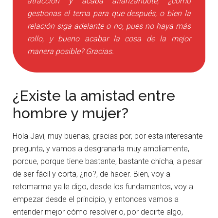
atracción y acaba afianzándote, ¿cómo
gestionas el tema para que después, o bien la
relación siga adelante o no, pues no haya más
rollo, y bueno acabar la cosa de la mejor
manera posible? Gracias.
¿Existe la amistad entre
hombre y mujer?
Hola Javi, muy buenas, gracias por, por esta interesante
pregunta, y vamos a desgranarla muy ampliamente,
porque, porque tiene bastante, bastante chicha, a pesar
de ser fácil y corta, ¿no?, de hacer. Bien, voy a
retomarme ya le digo, desde los fundamentos, voy a
empezar desde el principio, y entonces vamos a
entender mejor cómo resolverlo, por decirte algo,