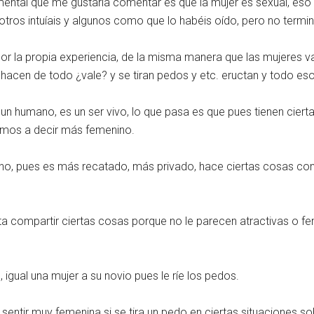
ental que me gustaría comentar es que la mujer es sexual, eso
otros intuíais y algunos como que lo habéis oído, pero no termin
or la propia experiencia, de la misma manera que las mujeres v
 hacen de todo ¿vale? y se tiran pedos y etc. eructan y todo eso
 un humano, es un ser vivo, lo que pasa es que pues tienen ciert
vamos a decir más femenino.
ino, pues es más recatado, más privado, hace ciertas cosas 
ta compartir ciertas cosas porque no le parecen atractivas o 
igual una mujer a su novio pues le ríe los pedos.
 sentir muy femenina si se tira un pedo en ciertas situaciones so