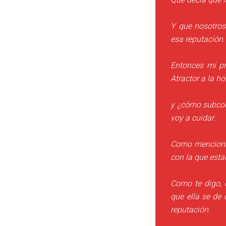
Y que nosotros
esa reputación.
Entonces mi pr
Atractor a la h
y ¿cómo subcom
voy a cuidar.
Como menciona 
con la que est
Como te digo, 
que ella se de
reputación.