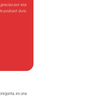
 gracias por esa
te podcast dure,
pregunta, es una