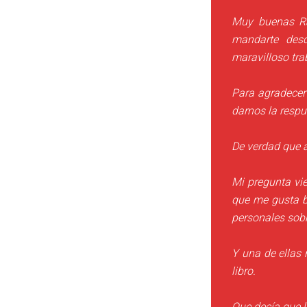
Muy buenas Ra
mandarte desd
maravilloso tra
Para agradecer
darnos la respu
De verdad que a
Mi pregunta vi
que me gusta b
personales sobr
Y una de ellas 
libro.
Que decía que l