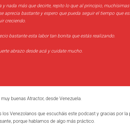
 y nada más que decirte, repito lo que al principio, muchísimas
, se aprecia bastante y espero que pueda seguir el tiempo que es
ir creciendo.
ecio bastante esta labor tan bonita que estás realizando.
fuerte abrazo desde acá y cuidate mucho.
, muy buenas Atractor, desde Venezuela.
 los Venezolanos que escucháis este podcast y gracias por la 
esante, porque hablamos de algo más práctico.