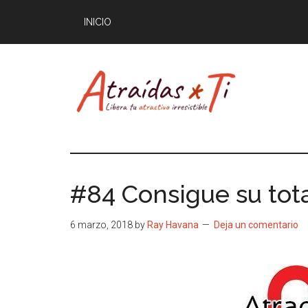
Saltar
INICIO
al
contenido
principal
Atraídas
Libera
tu
por
atractivo
#84 Consigue su tota
masculino
ti
irresistible
6 marzo, 2018
by
Ray Havana
Deja un comentario