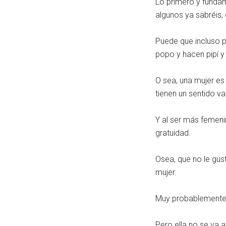
Lo primero y fundam
algunos ya sabréis, 
Puede que incluso p
popo y hacen pipí y
O sea, una mujer es
tienen un sentido 
Y al ser más femen
gratuidad.
Osea, que no le gus
mujer.
Muy probablemente, 
Pero ella no se va a