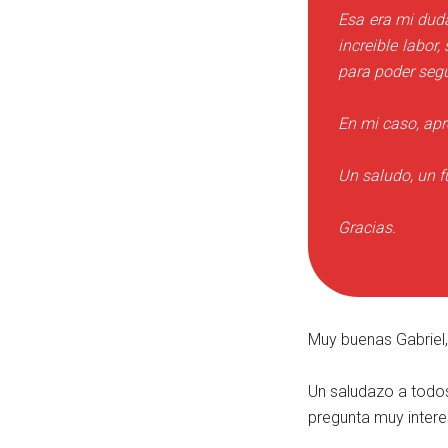
Esa era mi duda
increible labor
para poder segu
En mi caso, apr
Un saludo, un 
Gracias.
Muy buenas Gabriel
Un saludazo a todos
pregunta muy inter