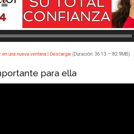
r en una nueva ventana
|
Descargar
(Duración: 36:13 — 82.9MB)
portante para ella