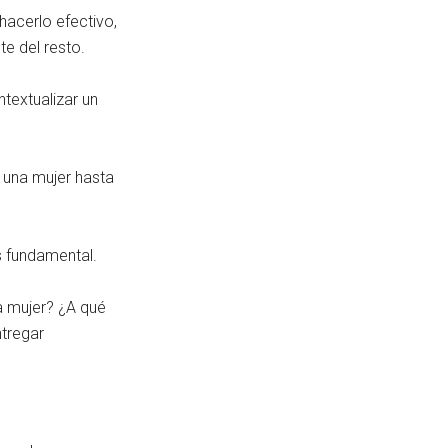
hacerlo efectivo,
e del resto.
ntextualizar un
 una mujer hasta
s fundamental.
a mujer? ¿A qué
tregar