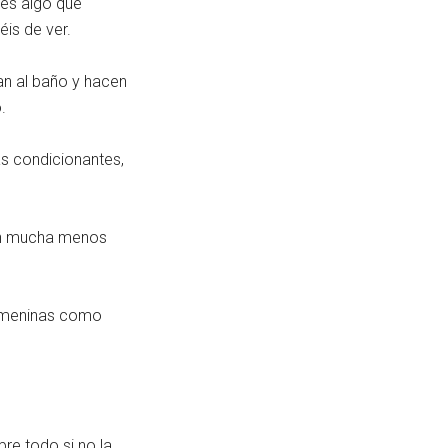
 es algo que
éis de ver.
an al baño y hacen
.
as condicionantes,
con mucha menos
femeninas como
bre todo si no la