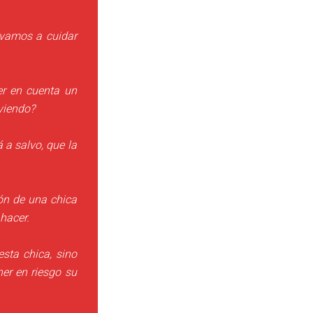
 vamos a cuidar
er en cuenta un
 viendo?
a salvo, que la
ón de una chica
hacer.
sta chica, sino
er en riesgo su