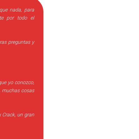
que nada, para
te por todo el
ras preguntas y
que yo conozco,
s, muchas cosas
x Crack
, un gran