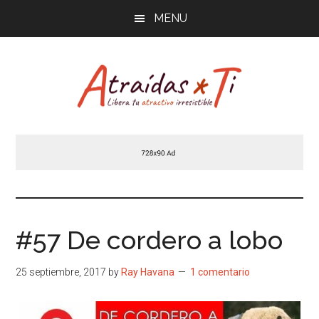
Saltar
MENU
al
contenido
principal
Atraídas
Libera
tu
por
atractivo
masculino
ti
irresistible
#57 De cordero a lobo
25 septiembre, 2017
by
Ray Havana
1 comentario