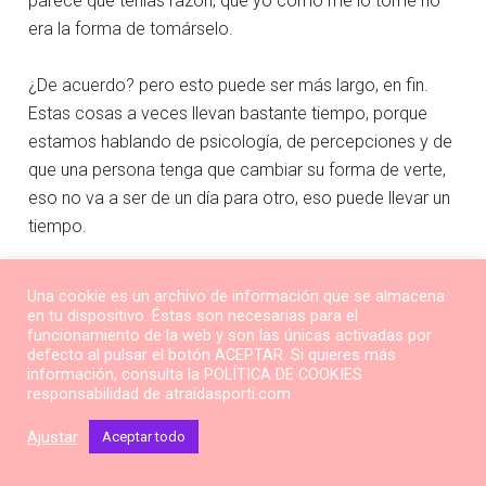
parece que tenías razón, que yo como me lo tomé no
era la forma de tomárselo.
¿De acuerdo? pero esto puede ser más largo, en fin.
Estas cosas a veces llevan bastante tiempo, porque
estamos hablando de psicología, de percepciones y de
que una persona tenga que cambiar su forma de verte,
eso no va a ser de un día para otro, eso puede llevar un
tiempo.
A parte tu como persona, no vas a hacerlo igual al
Una cookie es un archivo de información que se almacena
principio como cuando llevas un tiempo haciéndolo y
en tu dispositivo. Éstas son necesarias para el
funcionamiento de la web y son las únicas activadas por
sintiéndote a gusto haciéndolo.
defecto al pulsar el botón ACEPTAR. Si quieres más
información, consulta la POLÍTICA DE COOKIES
Disfruta de esa parte de ti
responsabilidad de atraidasporti.com
Ajustar
Porque cuando ya te sientes un lobo, es cómodo para ti
Aceptar todo
ser un lobo. Sin embargo, esa es la cuarta fase y te digo