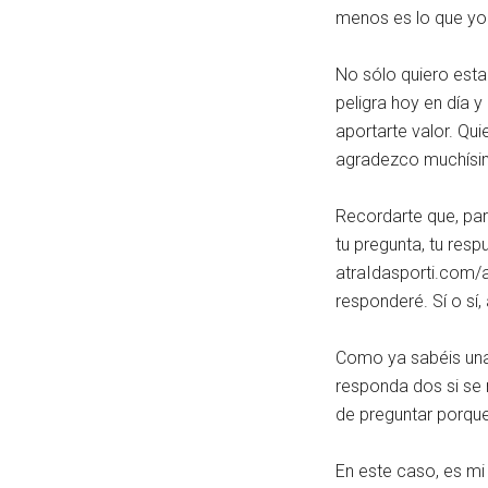
menos es lo que yo 
No sólo quiero esta
peligra hoy en día 
aportarte valor. Qu
agradezco muchísim
Recordarte que, par
tu pregunta, tu res
atraIdasporti.com/a
responderé. Sí o sí
Como ya sabéis una
responda dos si se
de preguntar porque
En este caso, es m