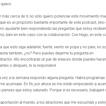
quiero.
r más cerca de ti, no sólo quiero potenciar este movimiento ma
y que es un propósito bastante importante de este podcast, sino
iero ayudarte bien respondiendo las preguntas que estoy recibie
o, bien en este caso con la colaboración. Con Hugo, en este c
a que esto siga adelante, fuerte, viento en popa y no pare, no 
puesta también, ¿no? Pero puedes dejarme tu pregunta en
tractor. Ahí, encontrarás un par de enlaces donde puedes hacerl
, antes o después, te la responderé
 vez a la semana respondo alguna pregunta. Habrá programas 
 me acumulan. En fin, por ahora se me están empezando a acumu
 pienses que estoy saturado. Porque si es necesario, trabajaré
i aportación al mundo, a los atractores que me escucháis y es