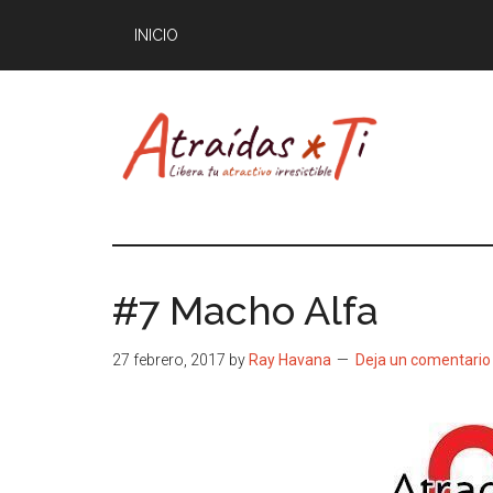
Saltar
INICIO
al
contenido
principal
Atraídas
Libera
tu
por
atractivo
#7 Macho Alfa
masculino
ti
irresistible
27 febrero, 2017
by
Ray Havana
Deja un comentario