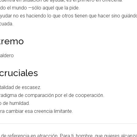
do el mundo —sólo aquel que la pide.
yudar no es haciendo lo que otros tienen que hacer sino guiánd
cuada.
xtremo
Faldero
cruciales
talidad de escasez.
radigma de comparación por el de cooperación.
o de humildad.
ra cambiar esa creencia limitante.
t de referencia en atracción. Para ti, hombre, que quieres alcan