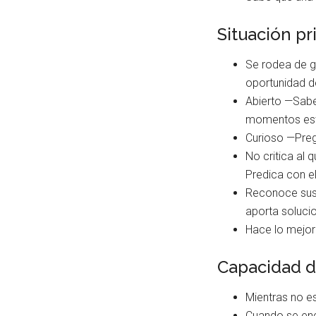
Situación pr
Se rodea de g
oportunidad d
Abierto —Sabe
momentos esta
Curioso —Preg
No critica al
Predica con e
Reconoce sus 
aporta soluci
Hace lo mejor
Capacidad d
Mientras no es
Cuando se encu