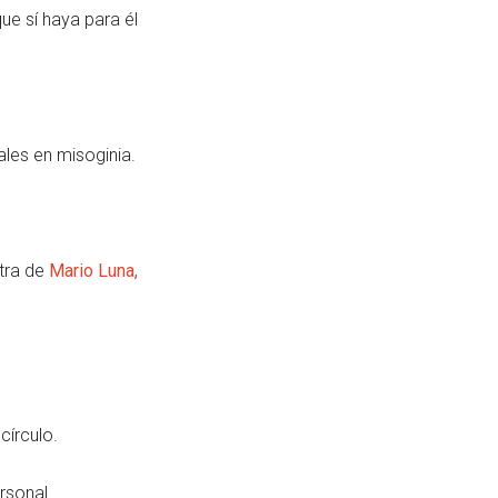
ue sí haya para él
les en misoginia.
stra de
Mario Luna,
círculo.
rsonal.