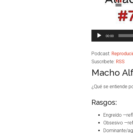
Reproductor
00:00
de
audio
Podcast:
Reproduci
Suscríbete:
RSS
Macho Alf
¿Qué se entiende p
Rasgos:
Engreído —ref
Obsesivo —refl
Dominante/agr