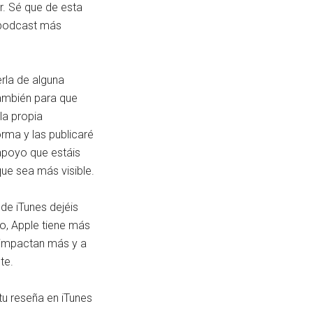
. Sé que de esta
 podcast más
erla de alguna
ambién para que
la propia
rma y las publicaré
apoyo que estáis
ue sea más visible.
de iTunes dejéis
o, Apple tiene más
 impactan más y a
te.
tu reseña en iTunes