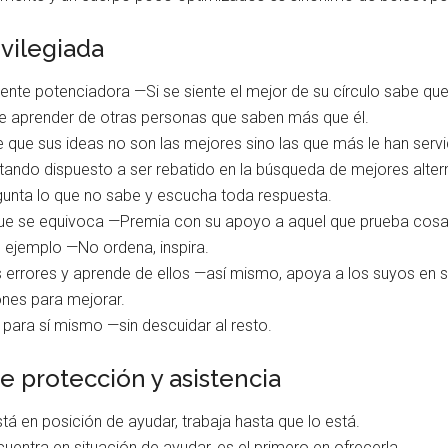
ivilegiada
ente potenciadora —Si se siente el mejor de su círculo sabe que
e aprender de otras personas que saben más que él.
 que sus ideas no son las mejores sino las que más le han servi
ndo dispuesto a ser rebatido en la búsqueda de mejores altern
unta lo que no sabe y escucha toda respuesta.
 que se equivoca —Premia con su apoyo a aquel que prueba cos
l ejemplo —No ordena, inspira.
errores y aprende de ellos —así mismo, apoya a los suyos en su
ones para mejorar.
 para sí mismo —sin descuidar al resto.
e protección y asistencia
tá en posición de ayudar, trabaja hasta que lo está.
entra en situación de ayudar, es el primero en ofrecerla.