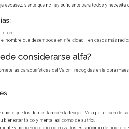
ja escasez, siente que no hay suficiente para todos y necesita q
ias:
 mujer.
n el hombre que desemboca en infelicidad —en casos más radica
ede considerarse alfa?
omete las características del Valor —recogidas en la obra mae
es
quiere que los demás también la tengan. Vela por el bien de su 
 bienestar físico y mental así como de su tribu.
mente y un cuerpo poco optimizados es sinónimo de boicot pe