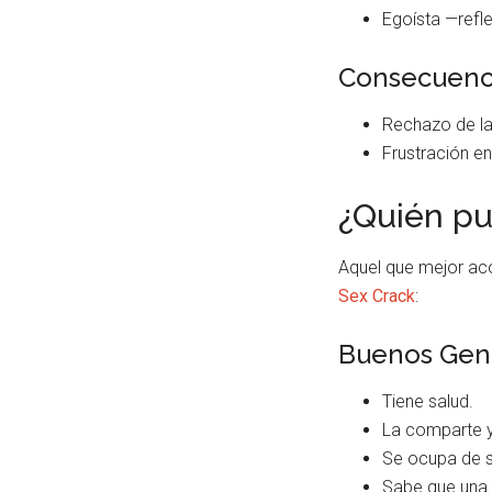
Egoísta —refle
Consecuenc
Rechazo de la
Frustración e
¿Quién pu
Aquel que mejor ac
Sex Crack
:
Buenos Gen
Tiene salud.
La comparte y 
Se ocupa de su
Sabe que una 