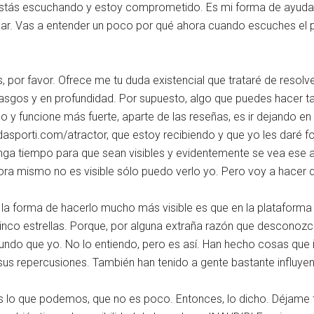
stás escuchando y estoy comprometido. Es mi forma de ayudar
r. Vas a entender un poco por qué ahora cuando escuches el
s, por favor. Ofrece me tu duda existencial que trataré de resolv
asgos y en profundidad. Por supuesto, algo que puedes hacer t
 y funcione más fuerte, aparte de las reseñas, es ir dejando en 
dasporti.com/atractor, que estoy recibiendo y que yo les daré fo
nga tiempo para que sean visibles y evidentemente se vea ese 
ora mismo no es visible sólo puedo verlo yo. Pero voy a hacer q
la forma de hacerlo mucho más visible es que en la plataforma 
inco estrellas. Porque, por alguna extraña razón que desconozc
undo que yo. No lo entiendo, pero es así. Han hecho cosas que
sus repercusiones. También han tenido a gente bastante influyen
s lo que podemos, que no es poco. Entonces, lo dicho. Déjame 