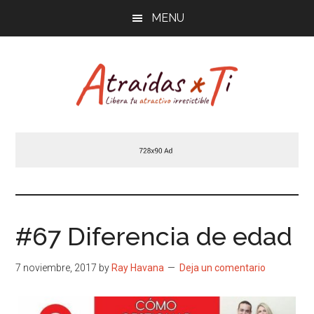
Saltar
MENU
al
contenido
principal
Atraídas
Libera
tu
por
atractivo
masculino
ti
irresistible
#67 Diferencia de edad
7 noviembre, 2017
by
Ray Havana
Deja un comentario