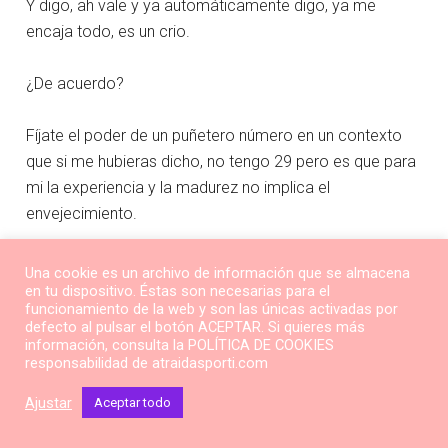
Y digo, ah vale y ya automáticamente digo, ya me
encaja todo, es un crio.
¿De acuerdo?
Fíjate el poder de un puñetero número en un contexto
que si me hubieras dicho, no tengo 29 pero es que para
mi la experiencia y la madurez no implica el
envejecimiento.
No implica que porque tenga 29, tenga que aparentar
Una cookie es un archivo de información que se almacena
29.
en tu dispositivo. Éstas son necesarias para el
funcionamiento de la web y son las únicas activadas por
defecto al pulsar el botón ACEPTAR. Si quieres más
Eso es otro concepto también muy importante, una
información, consulta la POLÍTICA DE COOKIES
responsabilidad de atraidasporti.com
cosa es la edad y otra cosa es el envejecimiento.
Ajustar
Aceptar todo
Entendiendo que envejecer es, por así decirlo, el
momento en el cual decides, crees, piensas o sientes