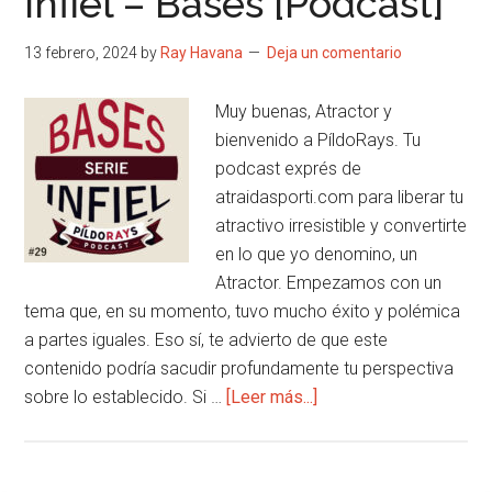
Infiel – Bases [Podcast]
–
Iceberg
13 febrero, 2024
by
Ray Havana
Deja un comentario
[Podcast]
Muy buenas, Atractor y
bienvenido a PíldoRays. Tu
podcast exprés de
atraidasporti.com para liberar tu
atractivo irresistible y convertirte
en lo que yo denomino, un
Atractor. Empezamos con un
tema que, en su momento, tuvo mucho éxito y polémica
a partes iguales. Eso sí, te advierto de que este
contenido podría sacudir profundamente tu perspectiva
acerca
sobre lo establecido. Si …
[Leer más...]
de
#29
PíldoRays: