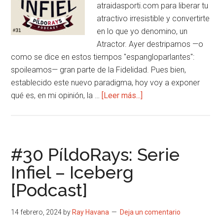
atraidasporti.com para liberar tu
atractivo irresistible y convertirte
en lo que yo denomino, un
Atractor. Ayer destripamos —o
como se dice en estos tiempos "espangloparlantes":
spoileamos— gran parte de la Fidelidad. Pues bien,
establecido este nuevo paradigma, hoy voy a exponer
acerca
qué es, en mi opinión, la …
[Leer más...]
de
#31
PíldoRays:
Serie
#30 PíldoRays: Serie
Infiel
Infiel – Iceberg
–
[Podcast]
Solución
[Podcast]
14 febrero, 2024
by
Ray Havana
Deja un comentario