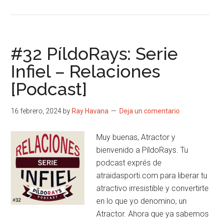
de
#33
PíldoRays:
Fin
#32 PíldoRays: Serie
–
Infiel – Relaciones
Temporada
[Podcast]
1
[Podcast]
16 febrero, 2024
by
Ray Havana
Deja un comentario
Muy buenas, Atractor y
bienvenido a PíldoRays. Tu
podcast exprés de
atraidasporti.com para liberar tu
atractivo irresistible y convertirte
en lo que yo denomino, un
Atractor. Ahora que ya sabemos