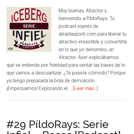
Muy buenas, Atractor y
bienvenido a PíldoRays. Tu
podcast exprés de
atraidasporti.com para liberar tu
atractivo irresistible y convertirte
en lo que yo denomino, un
Atractor. Ayer explicábamos
qué se entiende por fidelidad para sentar las bases de lo
que vamos a descuartizar. ¿Te pusiste cómodo? Porque
ya tengo preparada la bola de demolición.
acerca
¡Empezuamos! Explorando el …
[Leer más...]
de
#30
PíldoRays:
Serie
#29 PíldoRays: Serie
Infiel