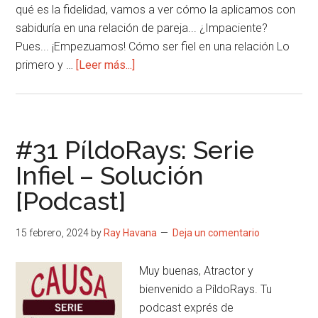
qué es la fidelidad, vamos a ver cómo la aplicamos con
sabiduría en una relación de pareja... ¿Impaciente?
Pues... ¡Empezuamos! Cómo ser fiel en una relación Lo
acerca
primero y …
[Leer más...]
de
#32
PíldoRays:
Serie
#31 PíldoRays: Serie
Infiel
Infiel – Solución
–
[Podcast]
Relaciones
[Podcast]
15 febrero, 2024
by
Ray Havana
Deja un comentario
Muy buenas, Atractor y
bienvenido a PíldoRays. Tu
podcast exprés de