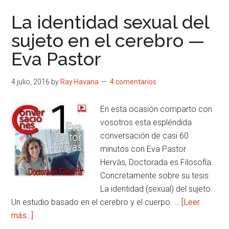
La identidad sexual del
sujeto en el cerebro —
Eva Pastor
4 julio, 2016
by
Ray Havana
4 comentarios
En esta ocasión comparto con
vosotros esta espléndida
conversación de casi 60
minutos con Eva Pastor
Hervàs, Doctorada es Filosofía.
Concretamente sobre su tesis:
La identidad (sexual) del sujeto.
Un estudio basado en el cerebro y el cuerpo. …
[Leer
acerca
más...]
de