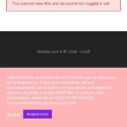
You cannot view this unit as you're not logged in yet.
Atraídas por ti © 2016 –2026
Una cookie es un archivo de información que se almacena
en tu dispositivo. Éstas son necesarias para el
funcionamiento de la web y son las únicas activadas por
defecto al pulsar el botón ACEPTAR. Si quieres más
información, consulta la POLÍTICA DE COOKIES
responsabilidad de atraidasporti.com
Ajustar
Aceptar todo