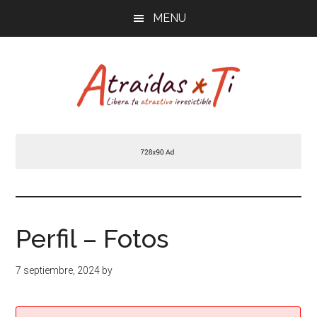
Saltar
MENU
al
contenido
principal
Atraídas
Libera
tu
por
atractivo
masculino
ti
irresistible
Perfil – Fotos
7 septiembre, 2024
by