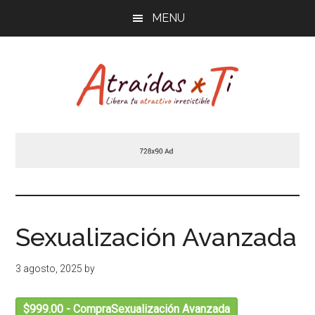
Saltar
MENU
al
contenido
principal
Atraídas
Libera
tu
por
atractivo
masculino
ti
irresistible
Sexualización Avanzada
3 agosto, 2025
by
$999.00 - CompraSexualización Avanzada